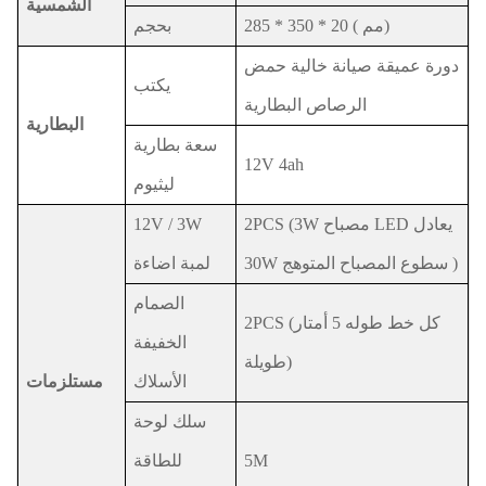
الشمسية
مم)
(
285 * 350 * 20
بحجم
دورة عميقة صيانة خالية حمض
يكتب
الرصاص البطارية
البطارية
سعة بطارية
12V 4ah
ليثيوم
2PCS (3W مصباح LED يعادل
12V / 3W
30W سطوع المصباح المتوهج )
لمبة اضاءة
الصمام
2PCS (كل خط طوله 5 أمتار
الخفيفة
طويلة)
الأسلاك
مستلزمات
سلك لوحة
5M
للطاقة