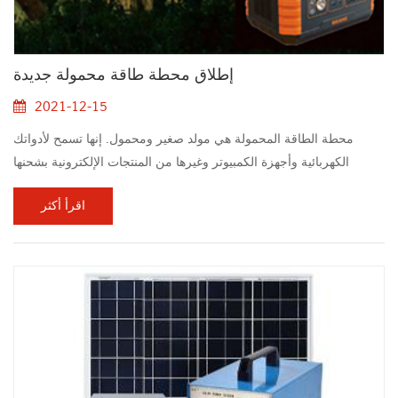
إطلاق محطة طاقة محمولة جديدة
2021-12-15
محطة الطاقة المحمولة هي مولد صغير ومحمول. إنها تسمح لأدواتك
الكهربائية وأجهزة الكمبيوتر وغيرها من المنتجات الإلكترونية بشحنها
وتشغيلها بسلاسة. يمكن نقل مصادر الطاقة المتنقلة متعددة الوظائف هذه
اقرأ أكثر
معك إلى مواقع البناء والتخييم أو الأماكن الأخرى التي تتطلب الكهرباء.
يمكنه شحن الهواتف المحمولة والأجهزة الخاصة بك ، كما أنها مصادر
طاقة احتياطية مفيدة أثناء انقطاع التيار الكهربائي. بالمقارنة مع المولدات
ال...