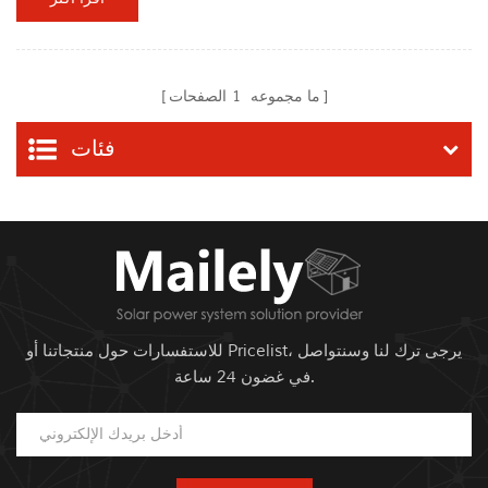
كهربائية وإرسالها إلى بطاريات التخزين لدفع تحميل. تعرف وحدات
الضوئية عادة باسم الألواح الشمسية، والتي مصنوعة من الخلايا الشمسية
(اثنان مواصفات 125 * 125mm، 156 * 156mm، 124 * 124mm، إلخ.)
أو مواصفات مختلفة من الخل...
ما مجموعه
1
الصفحات
فئات
للاستفسارات حول منتجاتنا أو Pricelist، يرجى ترك لنا وسنتواصل
في غضون 24 ساعة.