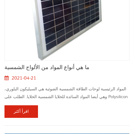
ما هي أنواع المواد من الألواح الشمسية
2021-04-21
المواد الرئيسية لوحات الطاقة الشمسية الضوئية هي السيليكون البلوري،
وهي أيضا المواد السائدة للخلايا الشمسية الخلايا. الطلب على Polysilicon
يأتي أساسا من أشباه الموصلات والطاقة الشمسية الخلايا. وفقا لمتطلبات
اقرأ أكثر
الطهارة المختلفة، يتم تقسيمها إلى درجة الإلكترونية والطاقة الشمسية
درجة. 1. أحادي الخلايا الخلايا الشمسية السيليكون لها كفاءة تحويل
كهروضوئية أعلى من بين الشمسية الخلايا. منذ أحادي الخلايا يتم ت...