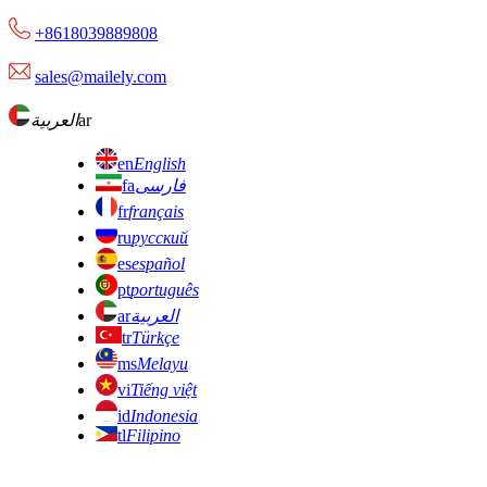
+8618039889808
sales@mailely.com
ar
العربية
en
English
فارسی
fa
fr
français
ru
русский
es
español
pt
português
العربية
ar
tr
Türkçe
ms
Melayu
vi
Tiếng việt
id
Indonesia
tl
Filipino