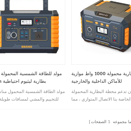
محطة بطارية محمولة 1000 واط موازية
0W
للأماكن الداخلية والخارجية
519Wh بطارية ليثيوم احتياطية
ن تدعم محطة البطارية المحمولة
مولد الطاقة الشمسية المحمول مناس
لخاصة بنا الاتصال المتوازي ، مما
للتخييم والمشي لمسافات طويلة 
يقلل الوزن مرة أخرى.
وصيد الأسماك والرحلات البرية والم
الموسيقية أو الحفلات الخارجية.
ا مجموعه
1
الصفحات