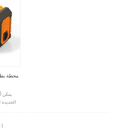
يمكن أ
الجديدة ا
م