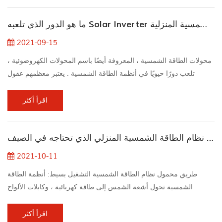
والشؤون المالية.قد تكون مهتمًا بالانتقال إلى الطاقة الشمسية ، لكنك تريد
ما هو الدور الذي تلعبه Solar Inverter في نظام الطاقة الشمسية المنزلية
معرفة ما إذا كانت...
2021-09-15
محولات الطاقة الشمسية ، المعروفة أيضًا باسم المحولات الكهروضوئية ،
تلعب دورًا حيويًا في أنظمة الطاقة الشمسية . يعتبر معظمهم عقول
المشروع. تعد محولات الألواح الشمسية جيدة لتحويل التيار المباشر إلى
تيار متردد. التيار المباشر هو القوة التي تتدفق في اتجاه واحد في دائرة
اقرأ أكثر
وتساعد في توفير التيار عند عدم وجود كهرباء. ما هو دور العواكس
الشمسية؟ فيما يلي دليل إعلامي حول ماهية العاكس الشمسي وكيف
قم بتثبيت نظام الطاقة الشمسية المنزلي الذي تحتاجه في الصيف
يعمل. ببساطة ...
2021-10-11
طريق محمول نظام الطاقة الشمسية التشغيل بسيط: أنظمة الطاقة
الشمسية تحول أشعة الشمس إلى طاقة كهربائية ، وكابلات الألواح
الشمسية متصلة بالعاكس ، وأيضًا يغير العاكس قوة التيار المباشر (التيار
المباشر) إلى طاقة التيار المتردد (التيار المتردد) التي قد تستخدمها أجهزتك
اقرأ أكثر