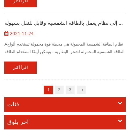
من أي وقت مضى. جعلت التطورات في العقود الأخيرة التقنيات
اقرأ أكثر
الكهروضوئية في متناول الجميع بالإضافة إلى إمكانية الوصول إليها على
نطاق واسع أكثر من ذي قبل. ولكن قبل إخراج أموالك ، تحتاج إلى معرفة
يجب أن تحتاج إلى نظام يعمل بالطاقة الشمسية وقابل للنقل بسهولة
أمرين. ربط الشبكة أو ...
2021-11-24
Aنظام الطاقة الشمسية المحمولة هي محطة قوة محمولة تستخدم ألواح
الطاقة الشمسية المحمولة لشحن البطارية ، ويمكن أيضًا استخدام الطاقة
الكهربائية المحتفظ بها لدفع رسوم أو تشغيل منتجات أخرى. نظرًا لأن تغير
المناخ يؤثر باستمرار على كوكب الأرض مثل الظروف القاسية ،
اقرأ أكثر
والظروف المتزايدة ، وارتفاع نطاقات المياه ، وما إلى ذلك ، يجب علينا
إيجاد علاجات دائمة لأجزاء أكثر من حياتنا اليومية. بما في ذلك الانتقال إلى
مو...
1
2
3
فئات
آخر بلوق