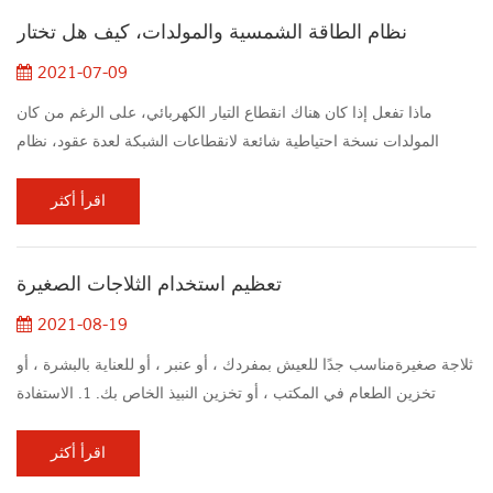
انخفاض الجهد من الأسلاك PV كفاءة وحدة تهمة تحكم الكفاءة كفاءة
نظام الطاقة الشمسية والمولدات، كيف هل تختار
العاكس فقدان وتدوين بطار...
2021-07-09
ماذا تفعل إذا كان هناك انقطاع التيار الكهربائي، على الرغم من كان
المولدات نسخة احتياطية شائعة لانقطاعات الشبكة لعدة عقود، نظام
الطاقة الشمسيةالآن خيار أكثر قابلية للتطبيق يعتبر أصحاب المنازل.
1.Sound: المولدات هي عموما أقل صاخبة مولدات محمولة، ولكن هم لا
اقرأ أكثر
يزال بإمكانه تشغيل الأصوات بصوت عال for الشخص الأكثر هدوءا، تخيل
محرك دراجة نارية تشغيل بدون توقف. نظام الطاقة الشمسية هو صامت.
تعظيم استخدام الثلاجات الصغيرة
2.Cost: تتراوح تك...
2021-08-19
ثلاجة صغيرةمناسب جدًا للعيش بمفردك ، أو عنبر ، أو للعناية بالبشرة ، أو
تخزين الطعام في المكتب ، أو تخزين النبيذ الخاص بك. 1. الاستفادة
القصوى من مساحة الثلاجة الصغيرة عندما يعيق الطعام تدفق الهواء ،
فإنه يجعل عمل الثلاجة الصغيرة أكثر صعوبة ويجعل مناطق معينة من
اقرأ أكثر
الثلاجة الصغيرة أكثر دفئًا من غيرها.في الواقع ، يمكن وضع المشروبات