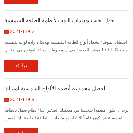
استقصائي للمستهلكين من المنظمة غير الحكومية World Resources
International (WRI) أن تجربة المستهلك عند استخدام وصلات الأسقف
حول تجنب تهديدات اللهب لأنظمة الطاقة الشمسية
ا...
2021-11-02
إرادة لوحة شمسيةs اصطياد الموقد؟ تشكل ألواح الطاقة الشمسية تهديدًا
منخفضًا للغاية للموقد. الحقيقة هي أن معلومات مجلة الفوتون هي احتفال
واحد على الأكثر لكل عشرة آلاف تثبيت. لذلك ، فإن المنازل المبنية بألواح
الطاقة الشمسية الموضوعة بشكل صحيح لن تعلق على الأرجح بالموقد.
اقرأ أكثر
عند تصنيع ألواح الطاقة الشمسية ، فهي مصممة خصيصًا لمقاومة الظروف
الجوية المفرطة ، وربما بعد أن دمر الإعصار أسقف أي عقار ، تستمر
أفضل مجموعة أنظمة الألواح الشمسية لمنزلك
ألوا...
2021-11-09
تريد أن تكون معتمدا شخصيا في مسكنك الصغير جدا؟ نظام يعمل بالطاقة
الشمسية قد يكون عاملاً للالتقاء مع متطلبات الطاقة الخاصة بك! لحسن
الحظ بالنسبة لأشخاص مثلنا ، لم يكن العيش في مسكن شمسي أسهل