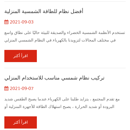
مثل بقايا الطعام والكحول على الرف العلوي لأنها تستخدم بشكل متكرر
أفضل نظام للطاقة الشمسية المنزلية
أكثر من...
2021-09-03
تستخدم الأنظمة الشمسية الخضراء والصديقة للبيئة حاليًا على نطاق واسع
في مختلف المجالات لتزويدنا بالكهرباء.في النظام الشمسي المنزلي
يمكن أن يجلب الكهرباء إلى المنزل ويوفر التكاليف.يتيح لنا النظام
الشمسي المحمول أن نكون في الهواء الطلق ويمكننا تشغيل الهاتف
اقرأ أكثر
المحمول أثناء النهار بدلاً من الظلام في الليل. لحسن الحظ بالنسبة لنا ، لم
يكن العيش في منزل شمسي أسهل من أي وقت مضى.جعلت التطورات
تركيب نظام شمسي مناسب للاستخدام المنزلي
في العقود الأخير...
2021-09-07
مع تقدم المجتمع ، يتزايد طلبنا على الكهرباء.عندما يصبح الطقس شديد
البرودة أو شديد الحرارة ، يصبح استهلاك الطاقة للأجهزة المنزلية أو
فاتورة كهرباء الشركة باهظ الثمن.لذلك ظهرت الطاقة الشمسية
البديلة.لاستخدام الطاقة الشمسية ، تحتاج إلى تثبيت ملف النظام
اقرأ أكثر
الشمسي المنزلي. قد تعلم أن الطاقة الشمسية هي خيار جيد للبيئة