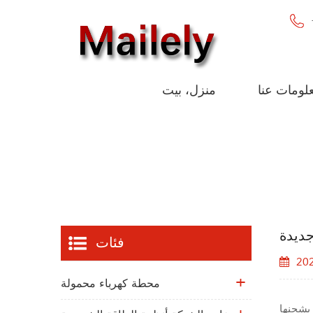
لومات عنا
منزل، بيت
ديدة
فئات
20
محطة كهرباء محمولة
 بشحنها