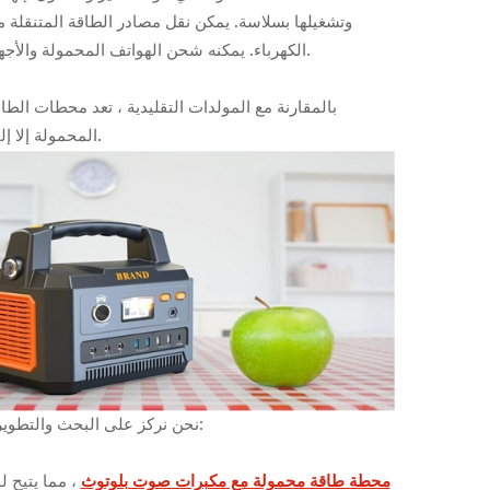
وتشغيلها بسلاسة. يمكن نقل مصادر الطاقة المتنقلة مت
الكهرباء. يمكنه شحن الهواتف المحمولة والأجهزة الخاصة بك ، كما أنها مصادر طاقة احتياطية مفيدة أثناء انقطاع التيار الكهربائي.
بالمقارنة مع المولدات التقليدية ، تعد محطات الطا
المحمولة إلا إلى الشحن الكامل ، ويمكنك شحن جهازك عن طريق تشغيل المفتاح عند الاستخدام.
نحن نركز على البحث والتطوير لمحطات الطاقة المحمولة. على أساس الأصل ، أطلقنا المنتجات الجديدة التالية:
محطة طاقة محمولة مع مكبرات صوت بلوتوث
، مما يتيح ل