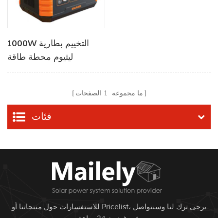
1000W التخييم بطارية
ليثيوم محطة طاقة
الطوارئ
ما مجموعه
1
الصفحات
فئات
للاستفسارات حول منتجاتنا أو Pricelist، يرجى ترك لنا وسنتواصل